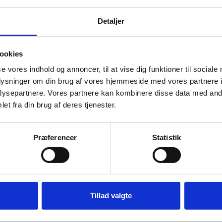
Jobilla
Detaljer
ookies
K. Thomsen Udbudsrådgivning
se vores indhold og annoncer, til at vise dig funktioner til sociale
oplysninger om din brug af vores hjemmeside med vores partnere i
ysepartnere. Vores partnere kan kombinere disse data med andr
et fra din brug af deres tjenester.
Kramp Danmark
Præferencer
Statistik
Landbrug & Fødevarer
Tillad valgte
Legal IT