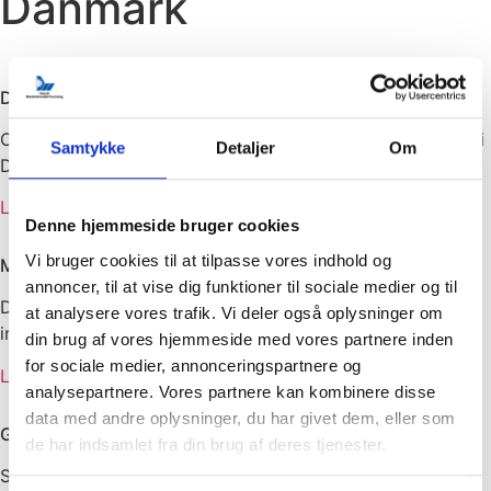
Danmark
Dansk Maskinhandlerforening
Officiel brancheforening for landbrugsmaskinforretninger i
Samtykke
Detaljer
Om
Danmark
Læs mere
Denne hjemmeside bruger cookies
Vi bruger cookies til at tilpasse vores indhold og
Maskinleverandørerne
annoncer, til at vise dig funktioner til sociale medier og til
Dynamisk forum for virksomheder, som er beskæftiget
at analysere vores trafik. Vi deler også oplysninger om
indenfor produktion, import og salg af maskiner.
din brug af vores hjemmeside med vores partnere inden
for sociale medier, annonceringspartnere og
Læs mere
analysepartnere. Vores partnere kan kombinere disse
data med andre oplysninger, du har givet dem, eller som
Gafsam
de har indsamlet fra din brug af deres tjenester.
Sammenslutningen af danske gaffeltruckforhandlere og