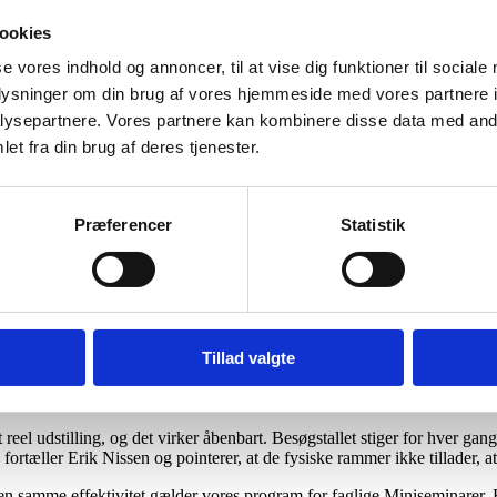
isationer feedback, og de forskellige lag af beslutningstagere og indkø
ookies
nomisk og teknologisk. Og her kan ChatGPT og andre AI-tjenester altså i
en, følelsen af materialerne og ikke mindst dialogen mellem erfarne fag
se vores indhold og annoncer, til at vise dig funktioner til sociale
oplysninger om din brug af vores hjemmeside med vores partnere i
ysepartnere. Vores partnere kan kombinere disse data med andr
 Maskiner under Broen 2026, er Nellemann Machinery. Her er direktør K
et fra din brug af deres tjenester.
st centrale maskinmesse.
er Broen. Det skyldes ganske enkelt, at der ikke findes andre udstilling
g gik ind i udvalget for at være med til at videreudvikle succesen,” sig
Præferencer
Statistik
e Maskiner under Broen i 2024.
en jeg mener, at vi kan gøre det endnu bedre. Messen ligger jo enormt go
vi holder fokusset helt stramt på at være en maskinudstilling. Vi skal i
lår Kristian Refnov.
Tillad valgte
alder igen udstillingsleder Erik Nissen. Den kasket har han båret siden o
eel udstilling, og det virker åbenbart. Besøgstallet stiger for hver gang
” fortæller Erik Nissen og pointerer, at de fysiske rammer ikke tillader, 
 samme effektivitet gælder vores program for faglige Miniseminarer. Her