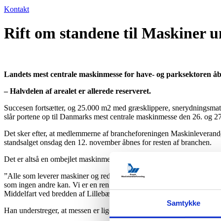
Kontakt
Rift om standene til Maskiner 
Landets mest centrale maskinmesse for have- og parksektoren åbn
– Halvdelen af arealet er allerede reserveret.
Succesen fortsætter, og 25.000 m2 med græsklippere, snerydningsmater
slår portene op til Danmarks mest centrale maskinmesse den 26. og 2
Det sker efter, at medlemmerne af brancheforeningen Maskinleverandør
standsalget onsdag den 12. november åbnes for resten af branchen.
Det er altså en ombejlet maskinmesse, som nu melder klar, mener fo
”Alle som leverer maskiner og redskaber til kommunernes vej- og par
som ingen andre kan. Vi er en ren maskinmesse til have- og parksegment
Middelfart ved bredden af Lillebælt i sensommeren 2026,” siger Las
Samtykke
Han understreger, at messen er lige relevant, uanset om dit job er at k