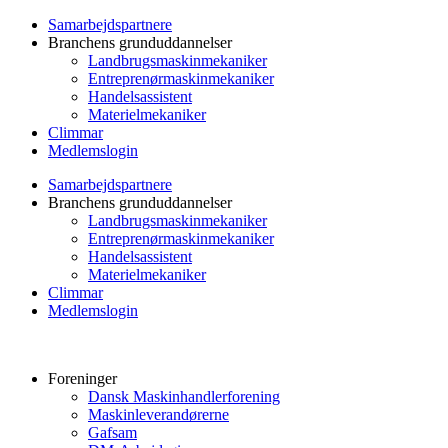
Videre
Samarbejdspartnere
til
Branchens grunduddannelser
indhold
Landbrugsmaskinmekaniker
Entreprenørmaskinmekaniker
Handelsassistent
Materielmekaniker
Climmar
Medlemslogin
Samarbejdspartnere
Branchens grunduddannelser
Landbrugsmaskinmekaniker
Entreprenørmaskinmekaniker
Handelsassistent
Materielmekaniker
Climmar
Medlemslogin
Foreninger
Dansk Maskinhandlerforening
Maskinleverandørerne
Gafsam