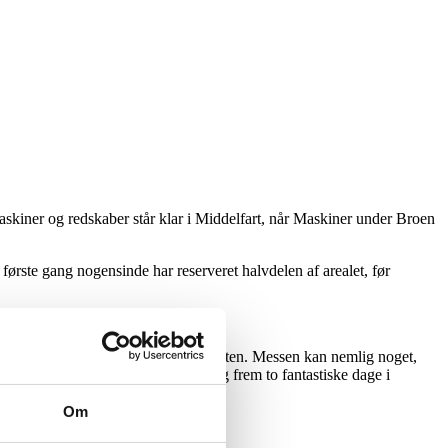
askiner og redskaber står klar i Middelfart, når Maskiner under Broen
rste gang nogensinde har reserveret halvdelen af arealet, før
prenører kommer til at være på pletten. Messen kan nemlig noget,
tighed kan blive væk. Derfor ser jeg frem to fantastiske dage i
Om