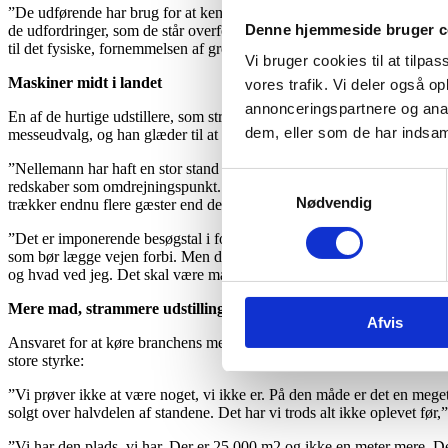
”De udførende har brug for at kende mulighederne og give deres organ
Denne hjemmeside bruger c
de udfordringer, som de står overfor i hverdagen – både praktisk, øko
til det fysiske, fornemmelsen af grejet, ergonomien, udsynet fra kabin
Vi bruger cookies til at tilpas
Maskiner midt i landet
vores trafik. Vi deler også 
annonceringspartnere og anal
En af de hurtige udstillere, som straks købte 750 m2 standplads til
dem, eller som de har indsaml
messeudvalg, og han glæder til at komme i arbejdstøjet for landets me
”Nellemann har haft en stor stand på samtlige udgaver af Maskiner und
Samtykkevalg
redskaber som omdrejningspunkt. Det er en superfokuseret messe, og je
Nødvendig
trækker endnu flere gæster end de 3.699 fagfolk, som besøgte senest
”Det er imponerende besøgstal i forhold til hvor ny udstillingen er, m
som bør lægge vejen forbi. Men det allervigtigste er selvfølgelig, at 
og hvad ved jeg. Det skal være maskiner, redskaber og fagfolk,” fasts
Mere mad, strammere udstillingsareal
Afvis
Ansvaret for at køre branchens mest centrale maskinmesse i stilling tilf
store styrke:
”Vi prøver ikke at være noget, vi ikke er. På den måde er det en meget r
solgt over halvdelen af standene. Det har vi trods alt ikke oplevet før,
”Vi har den plads, vi har. Der er 25.000 m2 og ikke en meter mere. Den