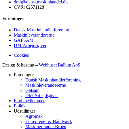
dmh@danskmaskinhandel.dk
CVR: 62571128
Foreninger
Dansk Maskinhandlerforening
Maskinleverandørerne
GAFSAM
DM-Arbejdsgiver
Cookies
Design & hosting –
Webhuset Ballum ApS
Foreninger
Dansk Maskinhandlerforening
Maskinleverandørerne
Gafsam
DM-Arbejdsgiver
Find medlemmer
Politik
Udstillinger
Agromek
Entreprenør & Håndværk
Maskiner under Broen