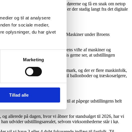
bere har brug for at tale med leverandørerne og få en snak om netop
kke hjælpe dig. I maskinbranchen er der stadig langt fra det digitale
folk,” pointerer Lasse Lindholm.
 medier og til at analysere
nden for sociale medier,
e oplysninger, du har givet
ristian Refnov samtidig nyt medlem i Maskiner under Broens
er, der har hele have- og parksektorens vifte af maskiner og
er Kristian Refnov, som eksempelvis gerne ser, at udstillingen
Marketing
dt, ikke mindst i forhold til Vestdanmark, og der er flere maskinfolk,
kke få ”volumensyge” og sælge stande til ballonboder og træskosælgere,
Tillad alle
pstarten i 2016, og han er ikke sen til at påpege udstillingens helt
, og allerede på dagen, hvor vi åbner for standsalget til 2026, har vi
at han udvider udstillingsarealet, selvom virksomhederne står i kø.
 vil vi have 3 eller 4 dybt fokuserede indlæg til fagfolk. Til