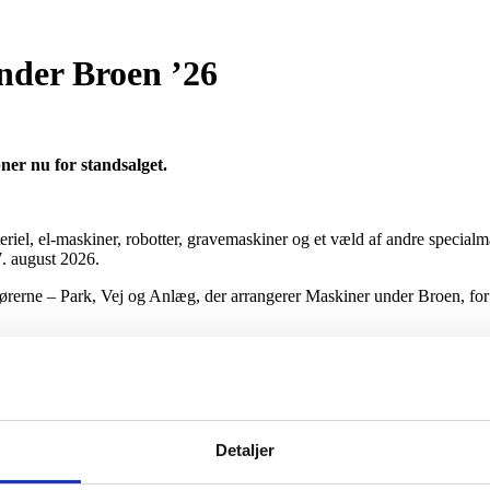
under Broen ’26
er nu for standsalget.
iel, el-maskiner, robotter, gravemaskiner og et væld af andre specialm
7. august 2026.
erne – Park, Vej og Anlæg, der arrangerer Maskiner under Broen, for fø
rmand Lasse Lindholm fra Maskinleverandørerne – Park, Vej & Anlæg.
kafdelinger, greenkeepere, groundsmen, anlægsgartnere og mindre entre
et, og vi ligger så tilpas centralt, at ingen maskinfolk med god samvit
se Lindholm, der desuden er indehaver af Lindholm Maskiner A/S.
Detaljer
øre maskiner eller købe maskiner.