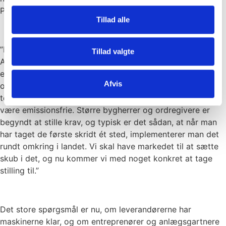
Poulsen.
Tillad alle
”Rådet er nærmere: ”Erfaring, erfaring, erfaring.”
Tillad valgte
Anlægsgartnere og entreprenører skal skaffe sig
erfaringer og være nysgerrige. Selvom den grønne
Afvis
omstilling ikke fylder så meget i nyhederne lige nu, går
tendensen stadig entydigt i retning af, at maskinerne skal
være emissionsfrie. Større bygherrer og ordregivere er
begyndt at stille krav, og typisk er det sådan, at når man
har taget de første skridt ét sted, implementerer man det
rundt omkring i landet. Vi skal have markedet til at sætte
skub i det, og nu kommer vi med noget konkret at tage
stilling til.”
Det store spørgsmål er nu, om leverandørerne har
maskinerne klar, og om entreprenører og anlægsgartnere