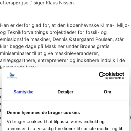
efterspørgsel,” siger Klaus Nissen.
Han er derfor glad for, at den københavnske Klima-, Miljø-
og Teknikforvaltnings projektleder for fossil- og
emissionsfrie maskiner, Dennis Østergaard Poulsen, står
klar begge dage på Maskiner under Broens gratis
miniseminarer til at give maskinleverandører,
anlægsgartnere, entreprenører og indkøbere indblik i de
kommende krav.
“Det er vigtigt at drøfte de praktiske udfordringer med
Samtykke
Detaljer
Om
dem, der selv kommer til at stå med opgaven i marken. Vi
er jo hinandens løftestang. På Maskiner under Broen er det
helt rigtige forum, for der kommer både dem, som sælger
Denne hjemmeside bruger cookies
maskinerne og dem som køber og bruger maskinerne. Med
Vi bruger cookies til at tilpasse vores indhold og
fokus på samarbejdet imellem maskinforretninger,
annoncer, til at vise dig funktioner til sociale medier og til