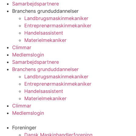
Videre
Samarbejdspartnere
til
Branchens grunduddannelser
indhold
Landbrugsmaskinmekaniker
Entreprenørmaskinmekaniker
Handelsassistent
Materielmekaniker
Climmar
Medlemslogin
Samarbejdspartnere
Branchens grunduddannelser
Landbrugsmaskinmekaniker
Entreprenørmaskinmekaniker
Handelsassistent
Materielmekaniker
Climmar
Medlemslogin
Foreninger
Dansk Maskinhandlerforening