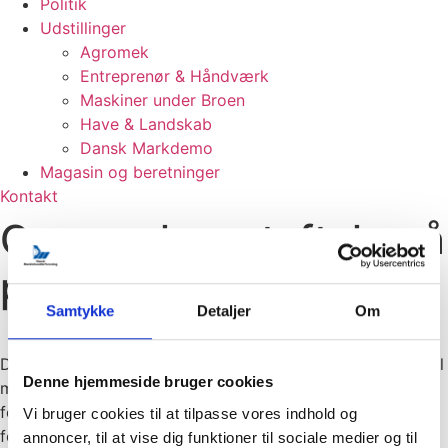
Politik
Udstillinger
Agromek
Entreprenør & Håndværk
Maskiner under Broen
Have & Landskab
Dansk Markdemo
Magasin og beretninger
Kontakt
Overenskomstaftale på
plads for HK’ere
Samtykke
Detaljer
Om
Dansk Maskinhandlerforening og HK Privat kom i går i mål
Denne hjemmeside bruger cookies
med en ny 3-årig overenskomst. Det har været et
forhandlingsforløb over flere uger med afbrudte
Vi bruger cookies til at tilpasse vores indhold og
forhandlinger og tænkepauser. Men nu er aftalen i hus, og
annoncer, til at vise dig funktioner til sociale medier og til