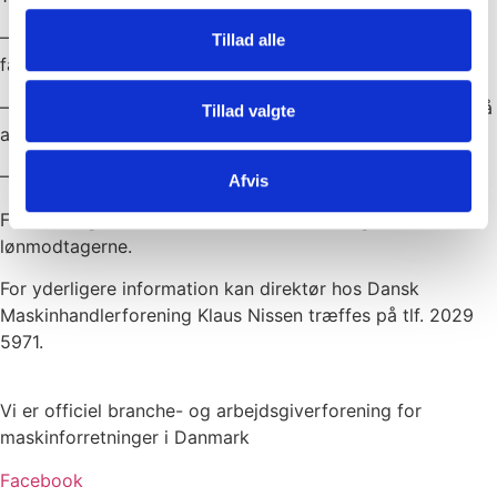
– Øgede muligheder for at bruge fritvalg til fravær af
Tillad alle
familiemæssige årsager
– Lønpakkens synlighed øges i overenskomsten og evt. på
Tillad valgte
ansættelseskontrakterne.
– Væsentlige ændringer i fastløns modellen
Afvis
Forhandlingsresultatet skal nu til afstemning hos
lønmodtagerne.
For yderligere information kan direktør hos Dansk
Maskinhandlerforening Klaus Nissen træffes på tlf. 2029
5971.
Vi er officiel branche- og arbejdsgiverforening for
maskinforretninger i Danmark
Facebook