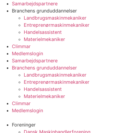
Videre
Samarbejdspartnere
til
Branchens grunduddannelser
indhold
Landbrugsmaskinmekaniker
Entreprenørmaskinmekaniker
Handelsassistent
Materielmekaniker
Climmar
Medlemslogin
Samarbejdspartnere
Branchens grunduddannelser
Landbrugsmaskinmekaniker
Entreprenørmaskinmekaniker
Handelsassistent
Materielmekaniker
Climmar
Medlemslogin
Foreninger
Dansk Maskinhandlerforening