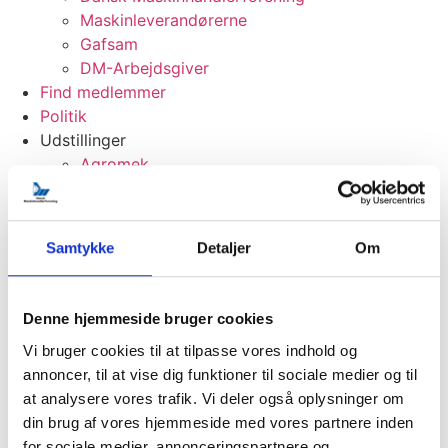
Maskinleverandørerne
Gafsam
DM-Arbejdsgiver
Find medlemmer
Politik
Udstillinger
Agromek
Entreprenør & Håndværk
Maskiner under Broen
Have & Landskab
Samtykke
Detaljer
Om
Dansk Markdemo
Magasin og beretninger
Foreninger
Denne hjemmeside bruger cookies
Dansk Maskinhandlerforening
Vi bruger cookies til at tilpasse vores indhold og
Maskinleverandørerne
annoncer, til at vise dig funktioner til sociale medier og til
Gafsam
at analysere vores trafik. Vi deler også oplysninger om
DM-Arbejdsgiver
din brug af vores hjemmeside med vores partnere inden
Find medlemmer
for sociale medier, annonceringspartnere og