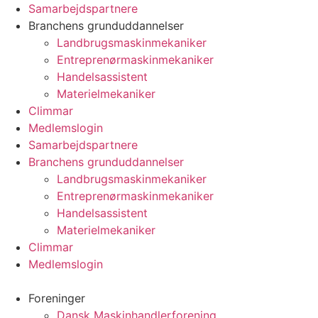
Videre
Samarbejdspartnere
til
Branchens grunduddannelser
indhold
Landbrugsmaskinmekaniker
Entreprenørmaskinmekaniker
Handelsassistent
Materielmekaniker
Climmar
Medlemslogin
Samarbejdspartnere
Branchens grunduddannelser
Landbrugsmaskinmekaniker
Entreprenørmaskinmekaniker
Handelsassistent
Materielmekaniker
Climmar
Medlemslogin
Foreninger
Dansk Maskinhandlerforening