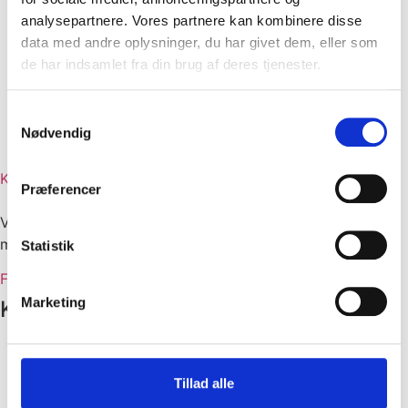
Politik
analysepartnere. Vores partnere kan kombinere disse
Udstillinger
data med andre oplysninger, du har givet dem, eller som
Agromek
de har indsamlet fra din brug af deres tjenester.
Entreprenør & Håndværk
Maskiner under Broen
Have & Landskab
Samtykkevalg
Nødvendig
Dansk Markdemo
Magasin og beretninger
Kontakt
Præferencer
Vi er officiel branche- og arbejdsgiverforening for
maskinforretninger i Danmark
Statistik
Facebook
Marketing
Kontakt
Kokholm 3A, 1. mf. 6000 Kolding
Tlf. 3927 0087
Tillad alle
dmh@danskmaskinhandel.dk