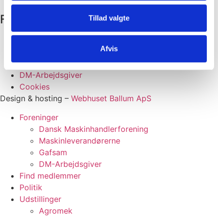
CVR: 62571128
Foreninger
Tillad valgte
Dansk Maskinhandlerforening
Afvis
Maskinleverandørerne
GAFSAM
DM-Arbejdsgiver
Cookies
Design & hosting –
Webhuset Ballum ApS
Foreninger
Dansk Maskinhandlerforening
Maskinleverandørerne
Gafsam
DM-Arbejdsgiver
Find medlemmer
Politik
Udstillinger
Agromek