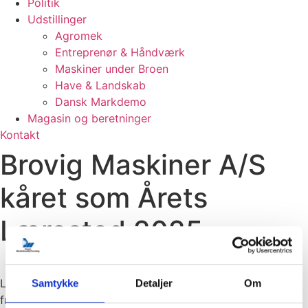
Politik
Udstillinger
Agromek
Entreprenør & Håndværk
Maskiner under Broen
Have & Landskab
Dansk Markdemo
Magasin og beretninger
Kontakt
Brovig Maskiner A/S
kåret som Årets
Lærested 2025
Lærlinge er en afgørende forudsætning for branchens
Samtykke
Detaljer
Om
fremtid, og maskinhandlerbranchen er blandt de brancher,