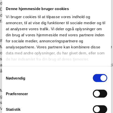
der uddanner flest lærlinge set i forhold til sin størrelse.
Derfor er der også stor anerkendelse til de virksomheder,
Denne hjemmeside bruger cookies
der gør en særlig indsats for at tiltrække, udvikle og
Vi bruger cookies til at tilpasse vores indhold og
fastholde unge i uddannelse.
annoncer, til at vise dig funktioner til sociale medier og til
at analysere vores trafik. Vi deler også oplysninger om
din brug af vores hjemmeside med vores partnere inden
Ifølge branchedirektør Klaus Nissen fra Dansk
for sociale medier, annonceringspartnere og
Maskinhandlerforening lever mange virksomheder allerede
analysepartnere. Vores partnere kan kombinere disse
op til et højt niveau, men hvert år er der enkelte, som
data med andre oplysninger, du har givet dem, eller som
skiller sig ud ved at gøre en ekstra indsats. For at
de har indsamlet fra din brug af deres tjenester.
anerkende denne indsats indstiftede foreningen for snart ti
år siden prisen Årets Lærested.
Samtykkevalg
Nødvendig
Modtageren af prisen i 2025 er Brovig Maskiner A/S, som
Præferencer
gennem flere år har haft et stort antal lærlinge og elever
samt arbejdet målrettet med at synliggøre deres indsats.
Virksomheden deltager aktivt i lærlingekonkurrencer,
Statistik