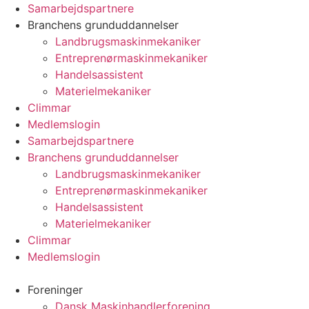
Videre
Samarbejdspartnere
til
Branchens grunduddannelser
indhold
Landbrugsmaskinmekaniker
Entreprenørmaskinmekaniker
Handelsassistent
Materielmekaniker
Climmar
Medlemslogin
Samarbejdspartnere
Branchens grunduddannelser
Landbrugsmaskinmekaniker
Entreprenørmaskinmekaniker
Handelsassistent
Materielmekaniker
Climmar
Medlemslogin
Foreninger
Dansk Maskinhandlerforening